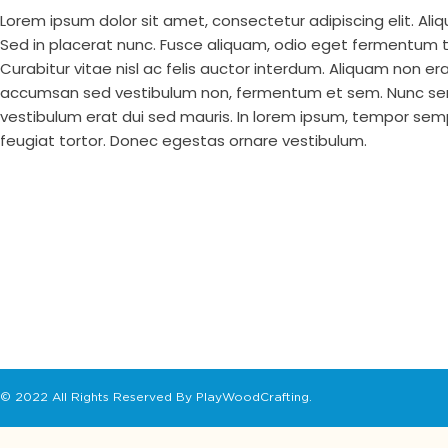
Lorem ipsum dolor sit amet, consectetur adipiscing elit. Aliq
Sed in placerat nunc. Fusce aliquam, odio eget fermentum te
Curabitur vitae nisl ac felis auctor interdum. Aliquam non e
accumsan sed vestibulum non, fermentum et sem. Nunc semp
vestibulum erat dui sed mauris. In lorem ipsum, tempor sempe
feugiat tortor. Donec egestas ornare vestibulum.
© 2022 All Rights Reserved By PlayWoodCrafting.