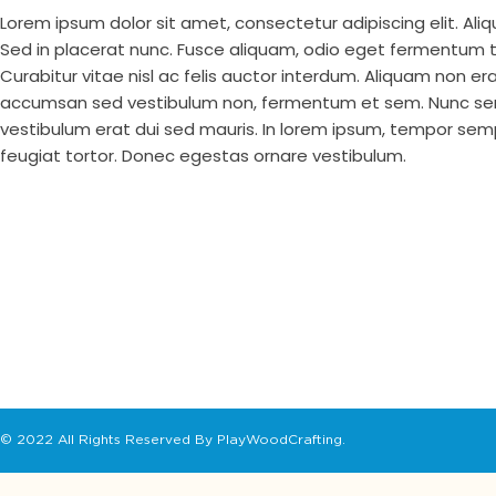
Lorem ipsum dolor sit amet, consectetur adipiscing elit. Aliq
Sed in placerat nunc. Fusce aliquam, odio eget fermentum te
Curabitur vitae nisl ac felis auctor interdum. Aliquam non e
accumsan sed vestibulum non, fermentum et sem. Nunc semp
vestibulum erat dui sed mauris. In lorem ipsum, tempor sempe
feugiat tortor. Donec egestas ornare vestibulum.
© 2022 All Rights Reserved By PlayWoodCrafting.